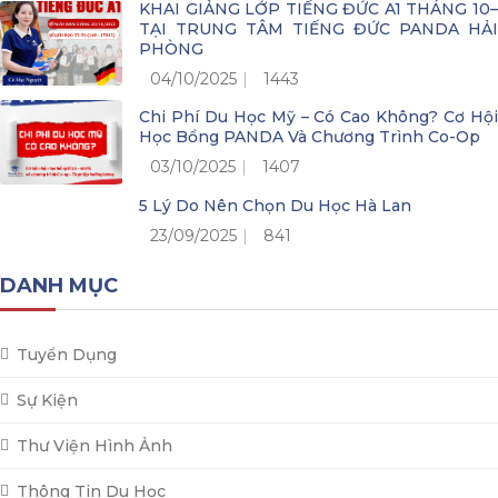
KHAI GIẢNG LỚP TIẾNG ĐỨC A1 THÁNG 10–
TẠI TRUNG TÂM TIẾNG ĐỨC PANDA HẢI
PHÒNG
04/10/2025
1443
Chi Phí Du Học Mỹ – Có Cao Không? Cơ Hội
Học Bổng PANDA Và Chương Trình Co-Op
03/10/2025
1407
5 Lý Do Nên Chọn Du Học Hà Lan
23/09/2025
841
DANH MỤC
Tuyển Dụng
Sự Kiện
Thư Viện Hình Ảnh
Thông Tin Du Học