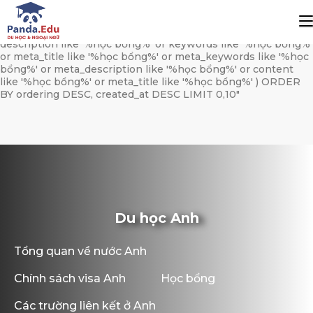
string(594) "SELECT * FROM kz_news WHERE (category_id
REGEXP '[[:<:]]61[[:>:]]') AND status=1 AND language='vi' AND (
title like '%học bổng%' or alias like '%hoc-bong%' or
description like '%học bổng%' or keywords like '%học bổng%'
or meta_title like '%học bổng%' or meta_keywords like '%học
bổng%' or meta_description like '%học bổng%' or content
like '%học bổng%' or meta_title like '%học bổng%' ) ORDER
BY ordering DESC, created_at DESC LIMIT 0,10"
Du học Anh
Tổng quan về nước Anh
Chính sách visa Anh
Học bổng
Các trường liên kết ở Anh