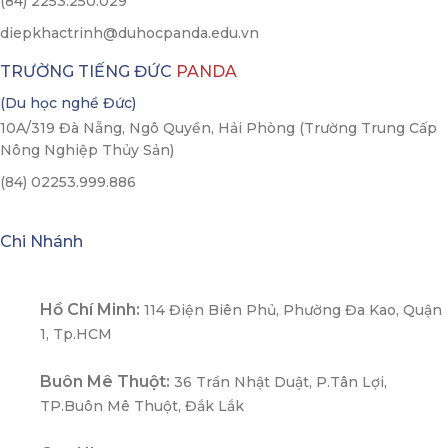
(84) 2253.250.029
diepkhactrinh@duhocpanda.edu.vn
TRƯỜNG TIẾNG ĐỨC
PANDA
(Du học nghề Đức)
10A/319 Đà Nẵng, Ngô Quyền, Hải Phòng (Trường Trung Cấp
Nông Nghiệp Thủy Sản)
(84) 02253.999.886
Chi Nhánh
Hồ Chí Minh:
114 Điện Biên Phủ, Phường Đa Kao, Quận
1, Tp.HCM
Buôn Mê Thuột:
36 Trần Nhật Duật, P.Tân Lợi,
TP.Buôn Mê Thuột, Đắk Lắk