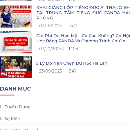
KHAI GIẢNG LỚP TIẾNG ĐỨC A1 THÁNG 10–
TẠI TRUNG TÂM TIẾNG ĐỨC PANDA HẢI
PHÒNG
04/10/2025
1441
Chi Phí Du Học Mỹ – Có Cao Không? Cơ Hội
Học Bổng PANDA Và Chương Trình Co-Op
03/10/2025
1404
5 Lý Do Nên Chọn Du Học Hà Lan
23/09/2025
841
DANH MỤC
Tuyển Dụng
Sự Kiện