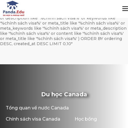
string(653) "SELECT * FROM kz_news WHERE (category_id
REGEXP '[[:<:]]64[[:>:]]') AND status=1 AND language='vi' AND (
title like '%chính sách visa%' or alias like '%chinh-sach-visa%'
or description like '%chính sách visa%' or keywords like
'%chính sách visa%' or meta_title like '%chính sách visa%' or
meta_keywords like '%chính sách visa%' or meta_description
like '%chính sách visa%' or content like '%chính sách visa%'
or meta_title like '%chính sách visa%' ) ORDER BY ordering
DESC, created_at DESC LIMIT 0,10"
Du học Canada
Tổng quan về nước Canada
Chính sách visa Canada
Học bổng