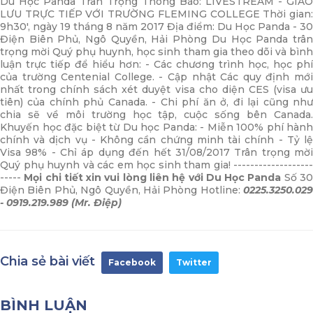
Du Học Panda Trân Trọng Thông Báo: LIVESTREAM - GIAO
LƯU TRỰC TIẾP VỚI TRƯỜNG FLEMING COLLEGE Thời gian:
9h30', ngày 19 tháng 8 năm 2017 Địa điểm: Du Học Panda - 30
Điện Biên Phủ, Ngô Quyền, Hải Phòng Du Học Panda trân
trọng mời Quý phụ huynh, học sinh tham gia theo dõi và bình
luận trực tiếp để hiểu hơn: - Các chương trình học, học phí
của trường Centenial College. - Cập nhật Các quy định mới
nhất trong chính sách xét duyệt visa cho diện CES (visa ưu
tiên) của chính phủ Canada. - Chi phí ăn ở, đi lại cũng như
chia sẽ về môi trường học tập, cuộc sống bên Canada.
Khuyến học đặc biệt từ Du học Panda: - Miễn 100% phí hành
chính và dịch vụ - Không cần chứng minh tài chính - Tỷ lệ
Visa 98% - Chỉ áp dụng đến hết 31/08/2017 Trân trọng mời
Quý phụ huynh và các em học sinh tham gia! -------------------
-----
Mọi chi tiết xin vui lòng liên hệ với Du Học Panda
Số 3
Điện Biên Phủ, Ngô Quyền, Hải Phòng Hotline:
0225.3250.029
- 0919.219.989 (Mr. Điệp)
Chia sẻ bài viết
Facebook
Twitter
BÌNH LUẬN