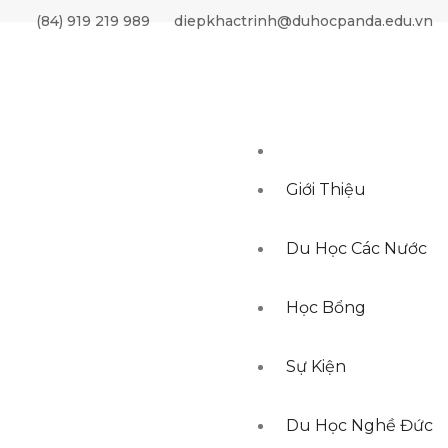
(84) 919 219 989
diepkhactrinh@duhocpanda.edu.vn
Giới Thiệu
Du Học Các Nước
Học Bổng
Sự Kiện
Du Học Nghề Đức