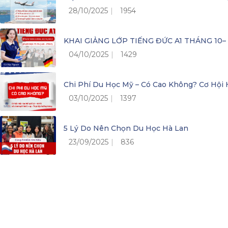
28/10/2025
1954
KHAI GIẢNG LỚP TIẾNG ĐỨC A1 THÁNG 10
04/10/2025
1429
Chi Phí Du Học Mỹ – Có Cao Không? Cơ Hộ
03/10/2025
1397
5 Lý Do Nên Chọn Du Học Hà Lan
23/09/2025
836