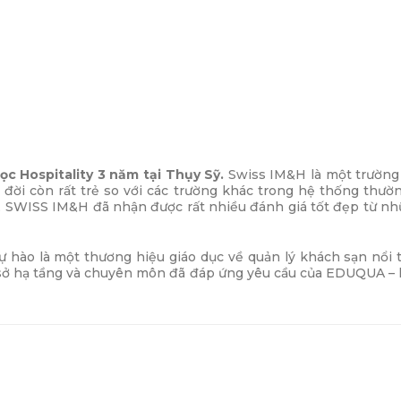
̣c Hospitality 3 năm tại Thụy Sỹ.
Swiss IM&H là một trường
 đời còn rất trẻ so với các trường khác trong hệ thống thườ
p, SWISS IM&H đã nhận được rất nhiều đánh giá tốt đẹp từ nhữ
hào là một thương hiệu giáo dục về quản lý khách sạn nổi t
sở hạ tầng và chuyên môn đã đáp ứng yêu cầu của EDUQUA – hệ