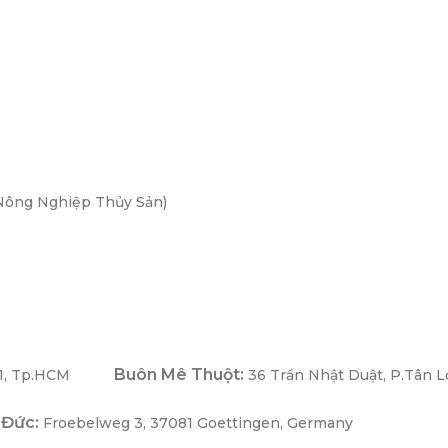
Nông Nghiệp Thủy Sản)
Buôn Mê Thuột:
1, Tp.HCM
36 Trần Nhật Duật, P.Tân L
 Đức:
Froebelweg 3, 37081 Goettingen, Germany