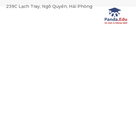
239C Lạch Tray, Ngô Quyền, Hải Phòng
Các trường liên kết Thụy Sỹ
Trang chủ
Du học Thụy Sĩ
Các trường liên kết Thụy S