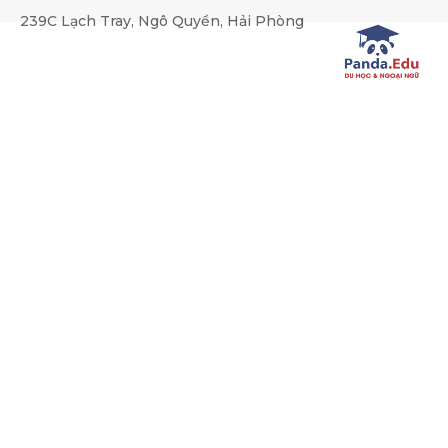
239C Lạch Tray, Ngô Quyền, Hải Phòng
KHAI GIẢNG LỚP TIẾNG ĐỨC
PHÒNG
Trang chủ
Khóa học tiếng Đức
KHAI GIẢNG LỚP TIẾ