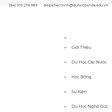
(84) 919 219 989
diepkhactrinh@duhocpanda.edu.vn
Giới Thiệu
Du Học Các Nước
Học Bổng
ÂM TIẾNG ĐỨC PANDA HẢI
Sự Kiện
Du Học Nghề Đức
A HẢI PHÒNG