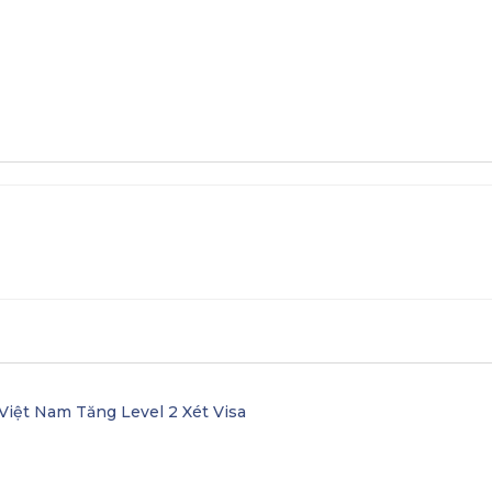
Học bổng
Các trường liên kết ở Anh
Việt Nam Tăng Level 2 Xét Visa