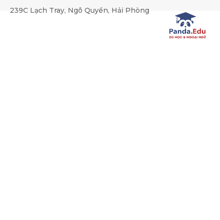
string(150) "SELECT * FROM kz_news WHERE (category_id REGEX
239C Lạch Tray, Ngô Quyền, Hải Phòng
Du học Anh