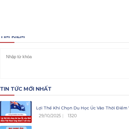
Tổng quan về nước Anh
Chính sách visa Anh
TÌM KIẾM
TIN TỨC MỚI NHẤT
Lợi Thế Khi Chọn Du Học Úc Vào Thời Điểm 
29/10/2025
1320