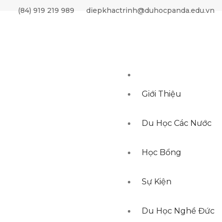
BY ordering DESC, created_at DESC LIMIT 20,10"
(84) 919 219 989
diepkhactrinh@duhocpanda.edu.vn
Giới Thiệu
Du Học Các Nước
Học Bổng
Sự Kiện
Du Học Nghề Đức