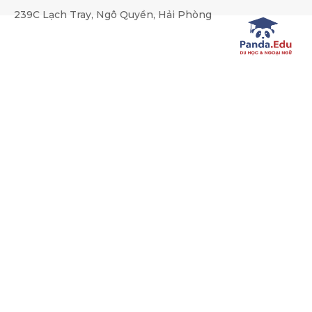
string(149) "SELECT * FROM kz_news WHERE (category_id REGEX
239C Lạch Tray, Ngô Quyền, Hải Phòng
Du học Canada