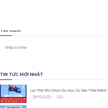
Tổng quan về nước Canada
Chính sách visa Ca
TÌM KIẾM
TIN TỨC MỚI NHẤT
Lợi Thế Khi Chọn Du Học Úc Vào Thời Điểm 
29/10/2025
1321