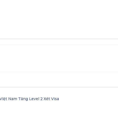
nada
Học bổng
Các trường liên kết ở Canada
Việt Nam Tăng Level 2 Xét Visa