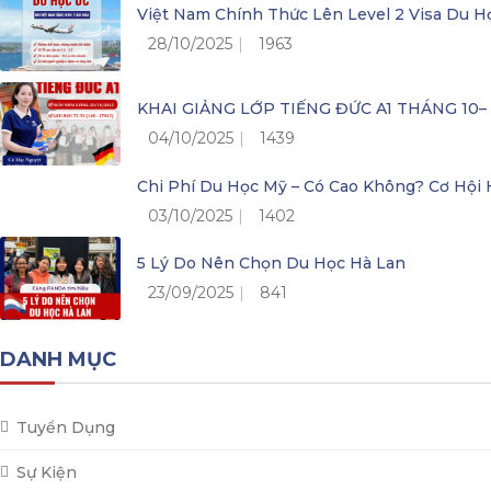
Việt Nam Chính Thức Lên Level 2 Visa Du H
28/10/2025
1963
KHAI GIẢNG LỚP TIẾNG ĐỨC A1 THÁNG 10
04/10/2025
1439
Chi Phí Du Học Mỹ – Có Cao Không? Cơ Hộ
03/10/2025
1402
5 Lý Do Nên Chọn Du Học Hà Lan
23/09/2025
841
DANH MỤC
Tuyển Dụng
Sự Kiện