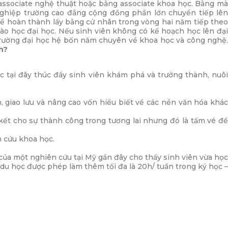
g associate nghệ thuật hoặc bằng associate khoa học. Bằng mà
nghiệp trường cao đẳng cộng đồng phần lớn chuyển tiếp lên
hể hoàn thành lấy bằng cử nhân trong vòng hai năm tiếp theo
ào học đại học. Nếu sinh viên không có kế hoạch học lên đại
rường đại học hệ bốn năm chuyên về khoa học và công nghệ
h?
ọc tại đây thúc đẩy sinh viên khám phá và trưởng thành, nuôi
, giao lưu và nâng cao vốn hiểu biết về các nền văn hóa khác
kết cho sự thành công trong tương lai nhưng đó là tấm vé để
n cứu khoa học.
của một nghiên cứu tại Mỹ gần đây cho thấy sinh viên vừa học
 du học được phép làm thêm tối đa là 20h/ tuần trong ký học –