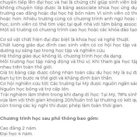
chuyển tiếp lên đại học và hai là chứng chỉ giúp sinh viên 
không chuyển tiếp được là bằng associate khoa học ứng dụ
trường cao đẳng hoặc đại học hệ bốn năm. Vì sinh viên có t
hoặc hơn. Nhiều trường cũng có chương trình anh ngữ hoặc c
học, sinh viên có thể tìm việc tại quê nhà với tấm bằng assoc
Một số trường có chương trình cao học hoặc các khóa đào tạ
Cơ sở vật chất hiện đại đặc biệt là khoa học và nghệ thuật.
Chất lượng giáo dục đỉnh cao: sinh viên có cơ hội học tập v
dưỡng sự sáng tạo trong học tập và nghiên cứu.
Hệ thống giáo dục khổng lồ, chương trình học đa dạng.
Môi trường học tập năng động và thú vị: Khi tham gia học tập
nhau trên toàn thế giới.
Giá trị bằng cấp được công nhận toàn cầu: du học Mỹ là sự đ
bạn tự tin bước ra thế giới và khẳng định bản thân.
Cơ hội nghiên cứu tốt: Các trường tại Mỹ được nguồn ngân sác
Nguồn học bổng và trợ cấp lớn.
Trải nghiệm làm thêm trong khi đang đi học: Tại Mỹ, 78% sinh
vừa làm với thời gian khoảng 20h/tuần trở lại thường có kết q
còn trong các kỳ nghỉ thì được phép làm toàn thời gian.
Chương trình học sau phổ thông bao gồm:
Cao đẳng 2 năm.
Đại học 4 năm.