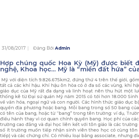
31/08/2017
Đăng Bởi
Admin
Hợp chúng quốc Hoa Kỳ (Mỹ) được biết đến
nghệ, Khoa học… Mỹ là “miền đất hứa” của
Mỹ với diện tích 9.826.675km2, đứng thứ 4 trên thế giới, gồm
tất cả các khí hậu. Khí hậu ôn hòa có ở đa số các vùng, khí h
giáo dục của Mỹ rất đa dạng và linh hoạt nên thu hút một l
thống kê từ Đại sứ quán Mỹ năm 2015 có tới hơn 18.000 Sinh 
về văn hóa, ngoại ngữ và con người. Các hình thức giáo dục b
quyền địa phương hoặc bang. Mỗi bang trong số 50 bang của M
có tên của bang, hoặc từ “bang” trong tên trường: ví dụ, T
điều hành thay vì cơ quan chính quyền bang. Học phí của các
trường cao đẳng và đại học liên kết với tôn giáo là các trườn
số ít trường muốn tiếp nhận sinh viên theo học có cùng tôn 
tiếp) và các chứng chỉ. Có nhiều loại bằng associate, nhưng đ