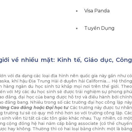
Visa Panda
Tuyển Dụng
ới về nhiều mặt: Kinh tế, Giáo dục, Công
lớn với đa dạng các loại địa hình nên quốc gia này gần như có
laska, khí hậu Địa Trung Hải ở duyên hải California…. Hệ thống
n hàng ngàn du học sinh từ khắp mọi nơi trên thế giới. Theo
đến với Mỹ các du học sinh sẽ được trải nghiệm sự phong phú
o đẳng, đại học của bang được hỗ trợ và điều hành bởi chín
o đẳng bang. Nhiều trong số các trường đại học công lập này
ường Cao đẳng hoặc Đại học tư
Các trường này được tư nhâ
g trường tư sẽ có quy mô nhỏ hơn so với trường công lập. Các
 sinh viên từ tất cả các tôn giáo khác nhau. Tuy nhiên, có một
ng cộng đồng hệ hai năm cấp bằng associate (có thể chuyể
ược hay không. Thường thì có hai loại bằng chính: một là bằng