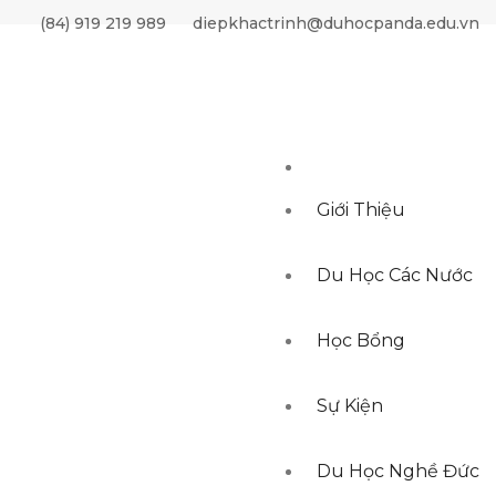
(84) 919 219 989
diepkhactrinh@duhocpanda.edu.vn
Giới Thiệu
Du Học Các Nước
Học Bổng
Sự Kiện
Du Học Nghề Đức