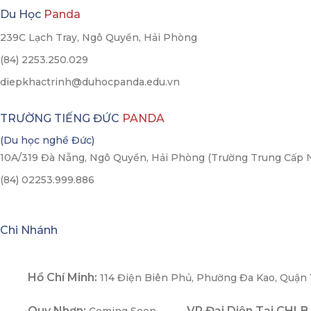
Du Học
Panda
239C Lạch Tray, Ngô Quyền, Hải Phòng
(84) 2253.250.029
diepkhactrinh@duhocpanda.edu.vn
TRƯỜNG TIẾNG ĐỨC
PANDA
(Du học nghề Đức)
10A/319 Đà Nẵng, Ngô Quyền, Hải Phòng (Trường Trung Cấp 
(84) 02253.999.886
Chi Nhánh
Hồ Chí Minh:
114 Điện Biên Phủ, Phường Đa Kao, Quận 
Quy Nhơn:
VP Đại Diện Tại CHLB
Coming Soon