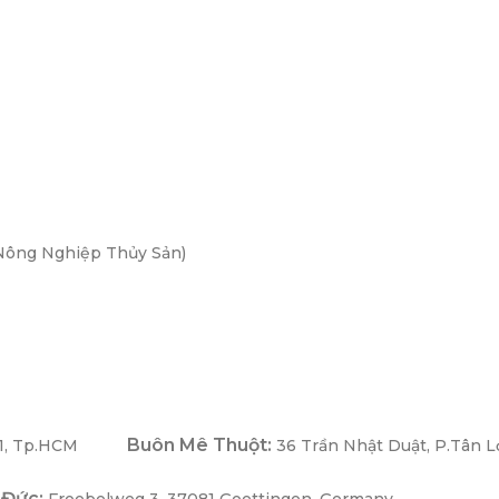
Nông Nghiệp Thủy Sản)
Buôn Mê Thuột:
1, Tp.HCM
36 Trần Nhật Duật, P.Tân L
 Đức:
Froebelweg 3, 37081 Goettingen, Germany