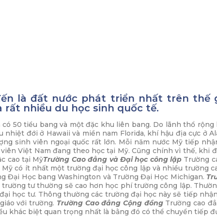
 là đất nước phát triển nhất trên thế gi
 rất nhiều du học sinh quốc tế.
 có 50 tiểu bang và một đặc khu liên bang. Do lãnh thổ rộng 
ậu nhiệt đới ở Hawaii và miền nam Florida, khí hậu địa cực ở A
ượng sinh viên ngoại quốc rất lớn. Mỗi năm nước Mỹ tiếp nhậ
viên Việt Nam đang theo học tại Mỹ. Cũng chính vì thế, khi 
ậc cao tại Mỹ
Trường Cao đẳng và Đại học công lập
Trường ca
ỹ có ít nhất một trường đại học công lập và nhiều trường ca
rường Đại Học bang Washington và Trường Đại Học Michigan.
Tr
 trường tư thường sẽ cao hơn học phí trường công lập. Thườn
g đại học tư. Thông thường các trường đại học này sẽ tiếp nhận
giáo với trường.
Trường Cao đẳng Cộng đồng
Trường cao đẳ
iều khác biệt quan trọng nhất là bằng đó có thể chuyển tiếp đ