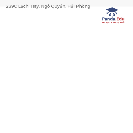
239C Lạch Tray, Ngô Quyền, Hải Phòng
Giới thiệu tổng quan Du họ
Trang chủ
Du học Mỹ
Giới thiệu tổng quan Du học M