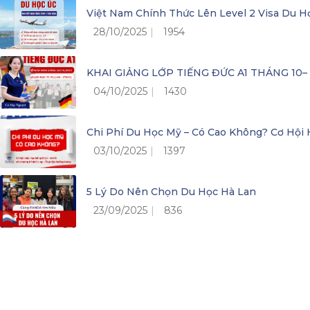
Việt Nam Chính Thức Lên Level 2 Visa Du H
28/10/2025
1954
KHAI GIẢNG LỚP TIẾNG ĐỨC A1 THÁNG 10
04/10/2025
1430
Chi Phí Du Học Mỹ – Có Cao Không? Cơ Hộ
03/10/2025
1397
5 Lý Do Nên Chọn Du Học Hà Lan
23/09/2025
836