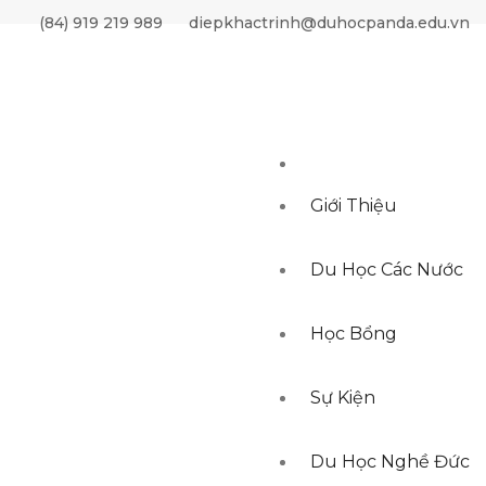
BY ordering DESC, created_at DESC LIMIT 20,10"
(84) 919 219 989
diepkhactrinh@duhocpanda.edu.vn
Giới Thiệu
Du Học Các Nước
Học Bổng
Sự Kiện
Du Học Nghề Đức