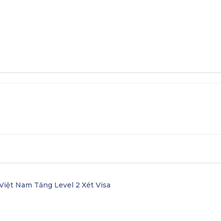
Học bổng
Các trường liên kết ở Mỹ
Việt Nam Tăng Level 2 Xét Visa