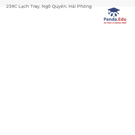
string(150) "SELECT * FROM kz_news WHERE (category_id REGEX
239C Lạch Tray, Ngô Quyền, Hải Phòng
Du học Mỹ