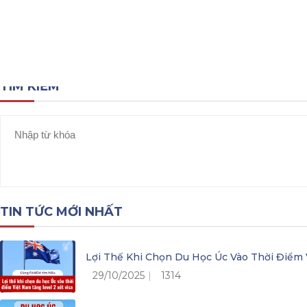
Tổng quan về nước Mỹ
Chính sách visa Mỹ
TÌM KIẾM
TIN TỨC MỚI NHẤT
Lợi Thế Khi Chọn Du Học Úc Vào Thời Điểm 
29/10/2025
1314