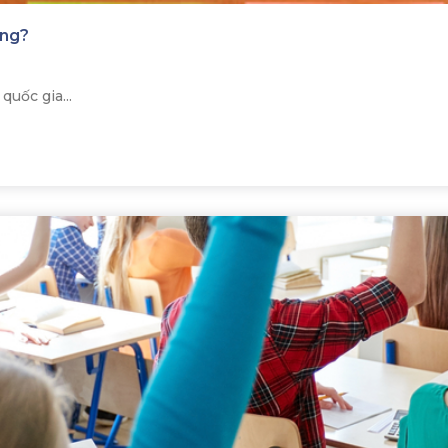
ông?
quốc gia...