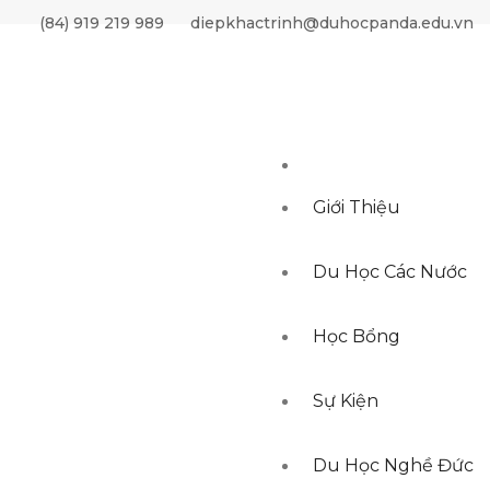
') AND status=1 AND language='vi' ORDER BY ordering DESC,
(84) 919 219 989
diepkhactrinh@duhocpanda.edu.vn
Giới Thiệu
Du Học Các Nước
Học Bổng
Sự Kiện
Du Học Nghề Đức