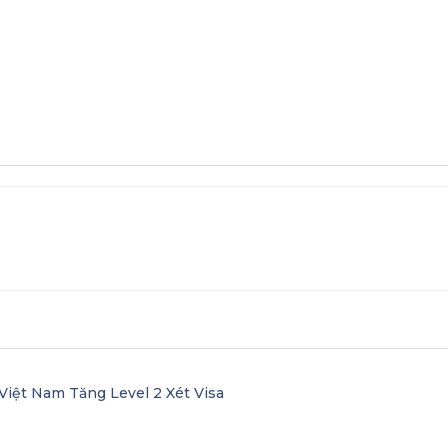
 Nghề Đức
Học bổng
Các trường liên kết ở N
Việt Nam Tăng Level 2 Xét Visa