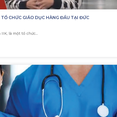
 TỔ CHỨC GIÁO DỤC HÀNG ĐẦU TẠI ĐỨC
IIK, là một tổ chức...