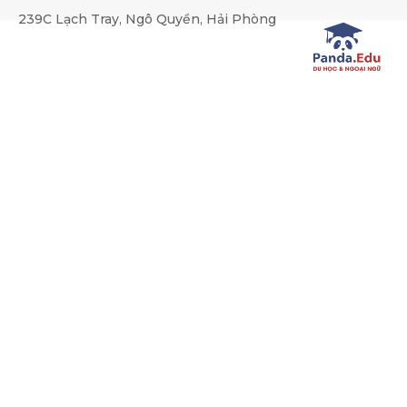
string(193) "SELECT * FROM kz_news WHERE (category_id REGEXP
239C Lạch Tray, Ngô Quyền, Hải Phòng
created_at DESC LIMIT 10,10"
Du học Nghề Đức