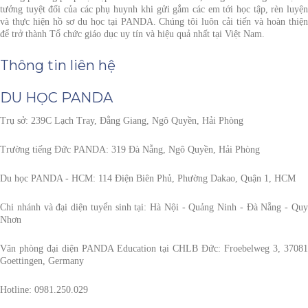
tưởng tuyệt đối của các phụ huynh khi gửi gắm các em tới học tập, rèn luyện
và thực hiện hồ sơ du học tại PANDA. Chúng tôi luôn cải tiến và hoàn thiện
để trở thành Tổ chức giáo dục uy tín và hiệu quả nhất tại Việt Nam.
Thông tin liên hệ
DU HỌC PANDA
Trụ sở:
239C Lạch Tray, Đằng Giang, Ngô Quyền, Hải Phòng
Trường tiếng Đức PANDA
: 319 Đà Nẵng, Ngô Quyền, Hải Phòng
Du học PANDA - HCM:
114 Điện Biên Phủ, Phường Dakao, Quận 1, HCM
Chi nhánh và đại diện tuyển sinh tại: Hà Nội - Quảng Ninh - Đà Nẵng - Quy
Nhơn
Văn phòng đại diện PANDA Education tại CHLB Đức:
Froebelweg 3, 37081
Goettingen, Germany
Hotline:
0981.250.029