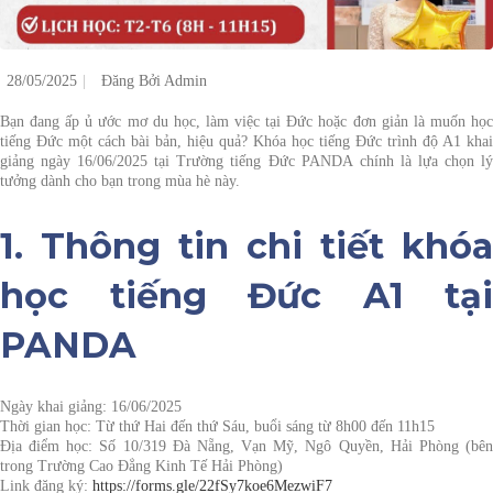
28/05/2025
Đăng Bởi
Admin
Bạn đang ấp ủ ước mơ du học, làm việc tại Đức hoặc đơn giản là muốn học
tiếng Đức một cách bài bản, hiệu quả? Khóa học tiếng Đức trình độ A1 khai
giảng ngày
16/06/2025
tại
Trường tiếng Đức PANDA
chính là lựa chọn l
tưởng dành cho bạn trong mùa hè này.
1. Thông tin chi tiết khóa
học tiếng Đức A1 tại
PANDA
Ngày khai giảng
: 16/06/2025
Thời gian học
: Từ thứ Hai đến thứ Sáu, buổi sáng từ 8h00 đến 11h15
Địa điểm học
: Số 10/319 Đà Nẵng, Vạn Mỹ, Ngô Quyền, Hải Phòng (bê
trong Trường Cao Đẳng Kinh Tế Hải Phòng)
Link đăng ký
:
https://forms.gle/22fSy7koe6MezwiF7