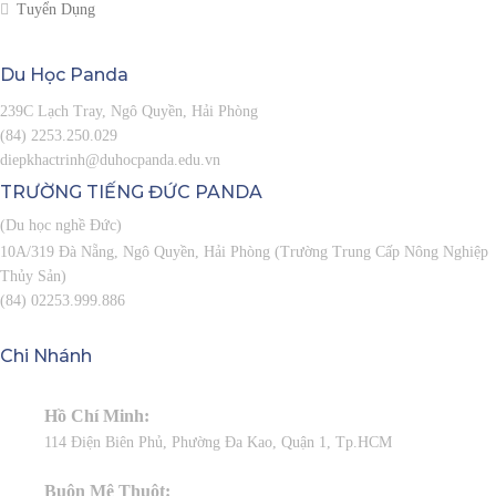
Tuyển Dụng
Du Học
Panda
239C Lạch Tray, Ngô Quyền, Hải Phòng
(84) 2253.250.029
diepkhactrinh@duhocpanda.edu.vn
TRƯỜNG TIẾNG ĐỨC
PANDA
(Du học nghề Đức)
10A/319 Đà Nẵng, Ngô Quyền, Hải Phòng (Trường Trung Cấp Nông Nghiệp
Thủy Sản)
(84) 02253.999.886
Chi Nhánh
Hồ Chí Minh:
114 Điện Biên Phủ, Phường Đa Kao, Quận 1, Tp.HCM
Buôn Mê Thuột: