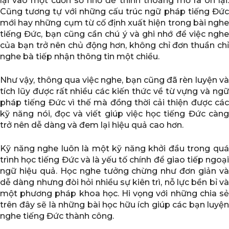
lại vào một cuốn sổ nhỏ để thỉnh thoảng mở ra ôn lại.
Cũng tương tự với những cấu trúc ngữ pháp tiếng Đức
mới hay những cụm từ cố định xuất hiện trong bài nghe
tiếng Đức, bạn cũng cần chú ý và ghi nhớ để việc nghe
của bạn trở nên chủ động hơn, không chỉ đơn thuần chỉ
nghe bà tiếp nhận thông tin một chiều.
Như vậy, thông qua việc nghe, bạn cũng đã rèn luyện và
tích lũy được rất nhiều các kiến thức về từ vựng và ngữ
pháp tiếng Đức vì thế mà đồng thời cải thiện được các
kỹ năng nói, đọc và viết giúp việc học tiếng Đức càng
trở nên dễ dàng và đem lại hiệu quả cao hơn.
Kỹ năng nghe luôn là một kỹ năng khởi đầu trong quá
trình học tiếng Đức và là yếu tố chính để giao tiếp ngoại
ngữ hiệu quả. Học nghe tưởng chừng như đơn giản và
dễ dàng nhưng đòi hỏi nhiều sự kiên trì, nỗ lực bền bỉ và
một phương pháp khoa học. Hi vọng với những chia sẻ
trên đây sẽ là những bài học hữu ích giúp các bạn luyện
nghe tiếng Đức thành công.