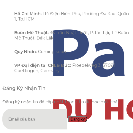
Hồ Chí Minh:
114 Điện Biên Phủ, Phường Đa Kao, Quận
1, Tp.HCM
Buôn Mê Thuột:
36 Trần Nhật Duật, P.Tân Lợi, TP.Buôn
Mê Thuột, Đắk Lắk
Quy Nhơn:
Coming soon
VP Đại diện tại CHLB Đức:
Froebelweg 3, 37081
Goettingen, Germany
Đăng Ký Nhận Tin
Đăng ký nhận tin để cập nhật thông tin du học mới nhất
Đăng ký