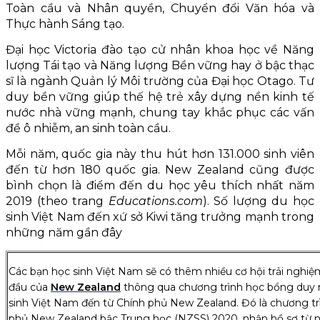
Toàn cầu và Nhân quyền, Chuyển đổi Văn hóa và
Thực hành Sáng tạo.
Đại học Victoria đào tạo cử nhân khoa học về Năng
lượng Tái tạo và Năng lượng Bền vững hay ở bậc thạc
sĩ là ngành Quản lý Môi trường của Đại học Otago. Tư
duy bền vững giúp thế hệ trẻ xây dựng nền kinh tế
nước nhà vững mạnh, chung tay khắc phục các vấn
đề ô nhiễm, an sinh toàn cầu.
Mỗi năm, quốc gia này thu hút hơn 131.000 sinh viên
đến từ hơn 180 quốc gia. New Zealand cũng được
bình chọn là điểm đến du học yêu thích nhất năm
2019 (theo trang
Educations.com
). Số lượng du học
sinh Việt Nam đến xứ sở Kiwi tăng trưởng mạnh trong
những năm gần đây
Các bạn học sinh Việt Nam sẽ có thêm nhiều cơ hội trải nghi
đầu của
New Zealand
thông qua chương trình học bổng duy 
sinh Việt Nam đến từ Chính phủ New Zealand. Đó là chương t
phủ New Zealand bậc Trung học (NZSS) 2020, nhận hồ sơ từ n