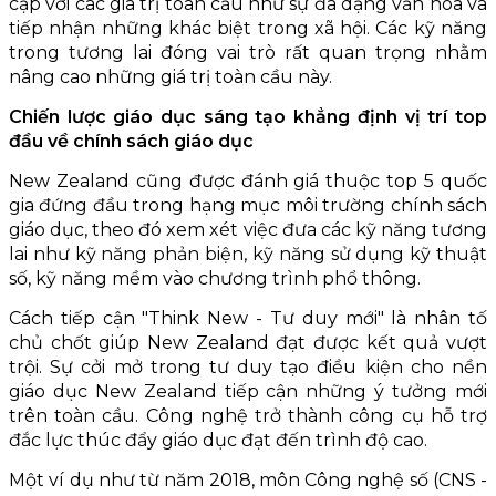
cập với các giá trị toàn cầu như sự đa dạng văn hóa và
tiếp nhận những khác biệt trong xã hội. Các kỹ năng
trong tương lai đóng vai trò rất quan trọng nhằm
nâng cao những giá trị toàn cầu này.
Chiến lược giáo dục sáng tạo khẳng định vị trí top
đầu về chính sách giáo dục
New Zealand cũng được đánh giá thuộc top 5 quốc
gia đứng đầu trong hạng mục môi trường chính sách
giáo dục, theo đó xem xét việc đưa các kỹ năng tương
lai như kỹ năng phản biện, kỹ năng sử dụng kỹ thuật
số, kỹ năng mềm vào chương trình phổ thông.
Cách tiếp cận "Think New - Tư duy mới" là nhân tố
chủ chốt giúp New Zealand đạt được kết quả vượt
trội. Sự cởi mở trong tư duy tạo điều kiện cho nền
giáo dục New Zealand tiếp cận những ý tưởng mới
trên toàn cầu. Công nghệ trở thành công cụ hỗ trợ
đắc lực thúc đẩy giáo dục đạt đến trình độ cao.
Một ví dụ như từ năm 2018, môn Công nghệ số (CNS -