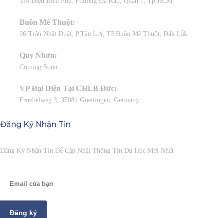
114 Điện Biên Phủ, Phường Đa Kao, Quận 1, Tp.HCM
Buôn Mê Thuột:
36 Trần Nhật Duật, P.Tân Lợi, TP.Buôn Mê Thuột, Đắk Lắk
Quy Nhơn:
Coming Soon
VP Đại Diện Tại CHLB Đức:
Froebelweg 3, 37081 Goettingen, Germany
Đăng Ký Nhận Tin
Đăng Ký Nhận Tin Để Cập Nhật Thông Tin Du Học Mới Nhất
Đăng ký