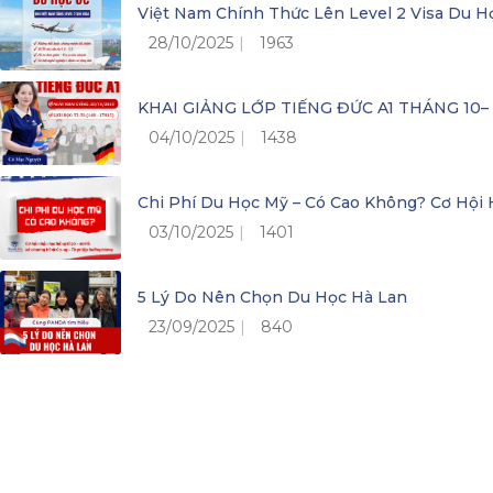
Việt Nam Chính Thức Lên Level 2 Visa Du H
28/10/2025
1963
KHAI GIẢNG LỚP TIẾNG ĐỨC A1 THÁNG 10
04/10/2025
1438
Chi Phí Du Học Mỹ – Có Cao Không? Cơ Hộ
03/10/2025
1401
5 Lý Do Nên Chọn Du Học Hà Lan
23/09/2025
840