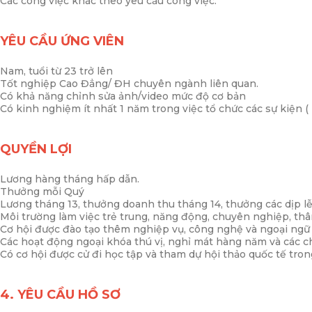
Các công việc khác theo yêu cầu công việc.
YÊU CẦU ỨNG VIÊN
Nam, tuổi từ 23 trở lên
Tốt nghiệp Cao Đẳng/ ĐH chuyên ngành liên quan.
Có khả năng chỉnh sửa ảnh/video mức độ cơ bản
Có kinh nghiệm ít nhất 1 năm trong việc tổ chức các sự kiện ( 
QUYỀN LỢI
Lương hàng tháng hấp dẫn.
Thưởng mỗi Quý
Lương tháng 13, thưởng doanh thu tháng 14, thưởng các dịp l
Môi trường làm việc trẻ trung, năng động, chuyên nghiệp, thân
Cơ hội được đào tạo thêm nghiệp vụ, công nghệ và ngoại ngữ gi
Các hoạt động ngoại khóa thú vị, nghỉ mát hàng năm và các c
Có cơ hội được cử đi học tập và tham dự hội thảo quốc tế tro
4. YÊU CẦU HỒ SƠ