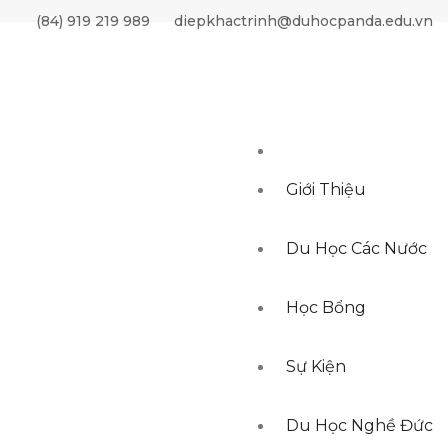
(84) 919 219 989
diepkhactrinh@duhocpanda.edu.vn
Giới Thiệu
Du Học Các Nước
Học Bổng
Sự Kiện
Du Học Nghề Đức