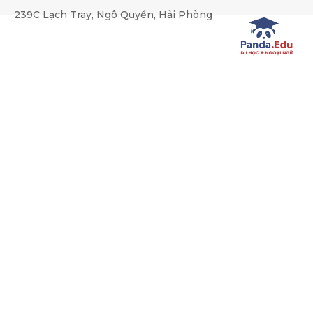
239C Lạch Tray, Ngô Quyền, Hải Phòng
TUYỂN DỤNG CHUYÊN VIÊN
Trang chủ
Tuyển dụng
TUYỂN DỤNG CHUYÊN VIÊN