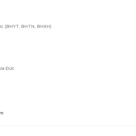
ước (BHYT, BHTN, BHXH)
gia Đức
om