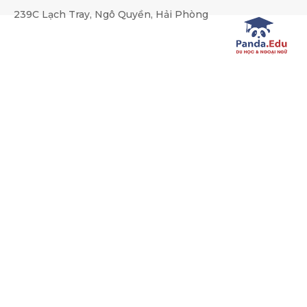
239C Lạch Tray, Ngô Quyền, Hải Phòng
TUYỂN DỤNG: GIÁO VIÊN DẠ
Trang chủ
Tuyển dụng
TUYỂN DỤNG: GIÁO VIÊN DẠ