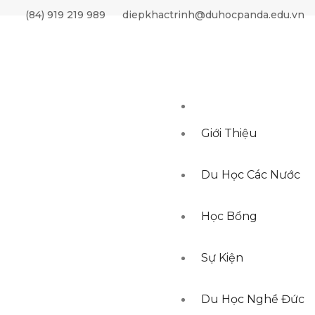
(84) 919 219 989
diepkhactrinh@duhocpanda.edu.vn
Giới Thiệu
Du Học Các Nước
Học Bổng
Sự Kiện
Du Học Nghề Đức