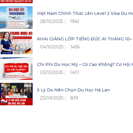
Việt Nam Chính Thức Lên Level 2 Visa Du H
28/10/2025
1962
KHAI GIẢNG LỚP TIẾNG ĐỨC A1 THÁNG 10
04/10/2025
1436
Chi Phí Du Học Mỹ – Có Cao Không? Cơ Hộ
03/10/2025
1401
5 Lý Do Nên Chọn Du Học Hà Lan
23/09/2025
839