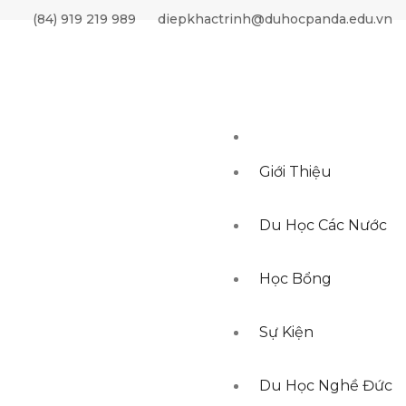
(84) 919 219 989
diepkhactrinh@duhocpanda.edu.vn
Giới Thiệu
Du Học Các Nước
Học Bổng
Sự Kiện
Du Học Nghề Đức