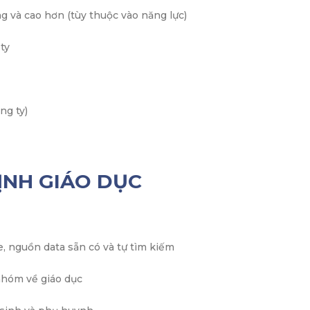
g và cao hơn (tùy thuộc vào năng lực)
ty
ng ty)
ỊNH GIÁO DỤC
, nguồn data sẵn có và tự tìm kiếm
 nhóm về giáo dục