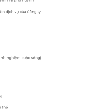
c sinh và phụ huynh
tin dịch vụ của Công ty
 kinh nghiệm cuộc sống)
ng
i thế