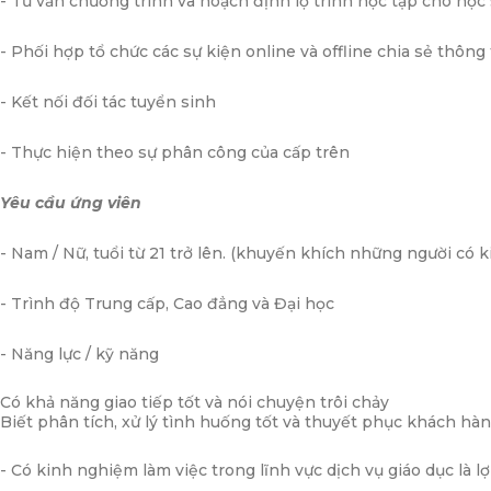
- Tư vấn chương trình và hoạch định lộ trình học tập cho họ
- Phối hợp tổ chức các sự kiện online và offline chia sẻ thông 
- Kết nối đối tác tuyển sinh
- Thực hiện theo sự phân công của cấp trên
Yêu cầu ứng viên
- Nam / Nữ, tuổi từ 21 trở lên. (khuyến khích những người có
- Trình độ Trung cấp, Cao đẳng và Đại học
- Năng lực / kỹ năng
Có khả năng giao tiếp tốt và nói chuyện trôi chảy
Biết phân tích, xử lý tình huống tốt và thuyết phục khách hà
- Có kinh nghiệm làm việc trong lĩnh vực dịch vụ giáo dục là lợ