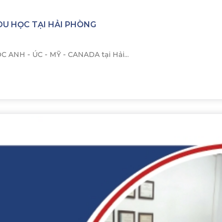
DU HỌC TẠI HẢI PHÒNG
H - ÚC - MỸ - CANADA tại Hải...