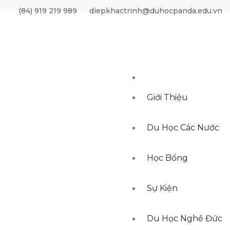
BY ordering DESC, created_at DESC LIMIT 0,10"
(84) 919 219 989
diepkhactrinh@duhocpanda.edu.vn
Giới Thiệu
Du Học Các Nước
Học Bổng
Sự Kiện
Du Học Nghề Đức