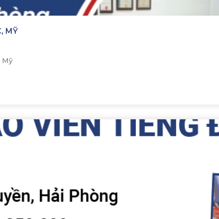
, MỸ
, Mỹ