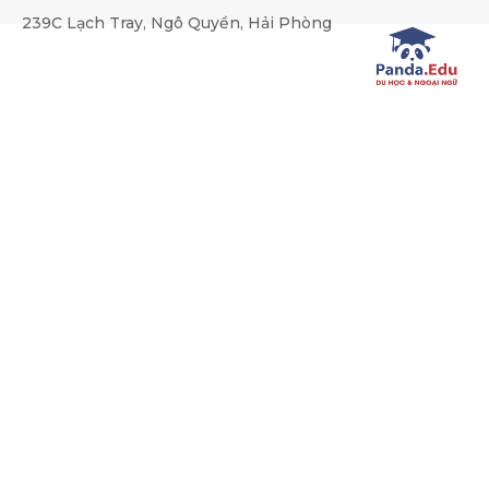
string(149) "SELECT * FROM kz_news WHERE (category_id REGEX
239C Lạch Tray, Ngô Quyền, Hải Phòng
Tuyển dụng