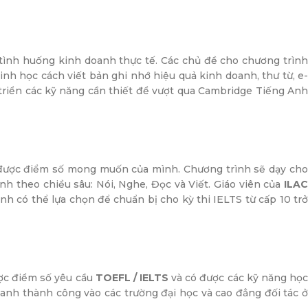
tình huống kinh doanh thực tế. Các chủ đề cho chương trìn
nh học cách viết bản ghi nhớ hiệu quả kinh doanh, thư từ, e-
t triển các kỹ năng cần thiết để vượt qua Cambridge Tiếng Anh
ạt được điểm số mong muốn của mình. Chương trình sẽ dạy ch
h theo chiều sâu: Nói, Nghe, Đọc và Viết. Giáo viên của
ILAC
nh có thể lựa chọn để chuẩn bị cho kỳ thi IELTS từ cấp 10 trở
ược điểm số yêu cầu
TOEFL / IELTS
và có được các kỹ năng họ
danh thành công vào các trường đại học và cao đẳng đối tác ở