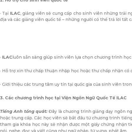
2. Hỗ trợ cho sinh viên quốc tế
· Tại
ILAC
, giảng viên sẽ cung cấp cho sinh viên những trải 
địa và các giảng viên quốc tế – những người có thể trả lời tất
·
ILAC
luôn sẵn sàng giúp sinh viên lựa chọn chương trình học
· Hỗ trợ xin thư chấp thuận nhập học hoặc thư chấp nhận có đ
· Giới thiệu các trung tâm uy tín tại quốc gia của sinh viên tr
3. Các chương trình học tại Viện Ngôn Ngữ Quốc Tế ILAC
Tiếng Anh tổng quát:
Đây là chương trình giảng dạy ngôn ng
hoặc trung cấp. Các học viên sẽ bắt đầu từ chương trinh tiến
tham gia khóa học này sẽ nhận được một giấy chứng nhận tiế
nói, nghe, đọc và viết cũng như ngữ pháp, từ vựng, phát âm.