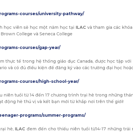
rograms-courses/university-pathway/
h học viên sẽ học một năm học tại
ILAC
và tham gia các khóa 
ge Brown College và Seneca College
rograms-courses/gap-year/
ệm thực tế trong hệ thống giáo dục Canada, được học tập với
ario và có đủ điều kiện để đăng ký vào các trường đại học hoặ
rograms-courses/high-school-year/
 niên tuổi từ 14 đến 17 chương trình trại hè trong những thá
t động hè thú vị và kết bạn mới từ khắp nơi trên thế giới!
/teenager-programs/summer-programs/
rại hè,
ILAC
đem đến cho thiếu niên tuổi từ14-17 những trải