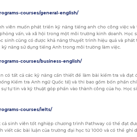
rograms-courses/general-english/
h viên muốn phát triển kỹ năng tiếng anh cho công việc và 
hỏng vấn, và xã hội trong một môi trường kinh doanh. Học si
.Học sinh cũng có được khả năng thuyết trình hiệu quả và phá
 kỹ năng sử dụng tiếng Anh trong môi trường làm việc.
rograms-courses/business-english/
n có tất cả các kỹ năng cần thiết để làm bài kiểm tra và đ
hống Kiểm tra Anh ngữ Quốc tế) và thi bao gồm bốn phần chín
 sự tự tin và kỹ thuật góp phần vào thành công của họ. Học si
rograms-courses/ielts/
t cả sinh viên tốt nghiệp chương trình Pathway có thể đạt đ
 viết các bài luận của trường đại học từ 1000 và có thể ghi 