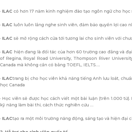
·
ILAC
có hơn 17 năm kinh nghiệm đào tạo ngôn ngữ cho học s
·
ILAC
luôn luôn lắng nghe sinh viên, đảm bảo quyền lợi cao nh
·
ILAC
sẽ mở rộng cách cửa tới tương lai cho sinh viên với chư
·
ILAC
hiện đang là đối tác của hơn 60 trường cao đẳng và đạ
of Regina, Royal Road University, Thompson River Universit
Canada mà không cần có bằng TOEFL, IELTS….
·
ILAC
trang bị cho học viên khả năng tiếng Anh lưu loát, chu
học Canada
· Học viên sẽ được học cách viết một bài luận (trên 1.000 từ)
kỹ năng làm bài thi, cách thức nghiên cứu …
·
ILAC
tạo ra một môi trường năng động, sáng tạo và hiện đại c