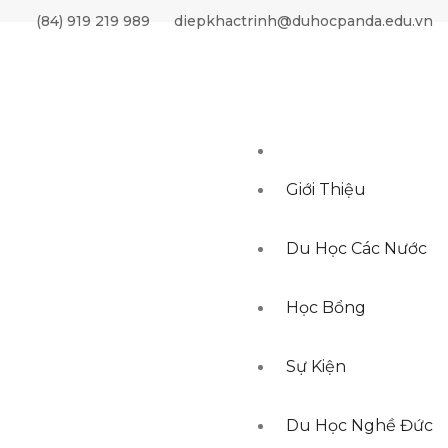
(84) 919 219 989
diepkhactrinh@duhocpanda.edu.vn
Giới Thiệu
Du Học Các Nước
Học Bổng
Sự Kiện
ẦN CHỨNG MINH TÀI CHÍNH
Du Học Nghề Đức
CHÍNH