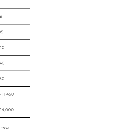
í
95
40
40
30
 11,450
 14,000
1,704