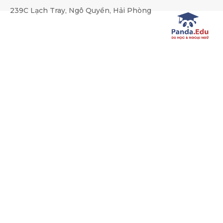
239C Lạch Tray, Ngô Quyền, Hải Phòng
VIỆN NGÔN NGỮ QUỐC TẾ IL
Trang chủ
Thông tin du học
VIỆN NGÔN NGỮ QUỐC 